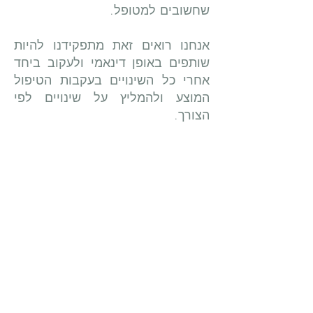
שחשובים למטופל.
אנחנו רואים זאת מתפקידנו להיות
שותפים באופן דינאמי ולעקוב ביחד
אחרי כל השינויים בעקבות הטיפול
המוצע ולהמליץ על שינויים לפי
הצורך.
לאורך ההיסטוריה התפתחו גישות
שונות לבריאות ולדרך הטיפול באדם
החולה. אנחנו משתדלים ללמוד
ולהכיר אותן, דרך המטופלים עצמם
וגם דרך מטפלים מתחומים שונים
שעובדים איתנו ביחד. כאשר משלבים
בצורה טובה את ההישגים של
הרפואה המודרנית עם ידע וניסיון של
מאות שנים של הרפואה המסורתית,
השלם גדול מחלקיו.